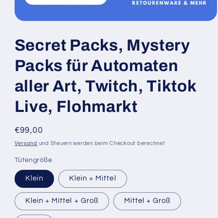
Secret Packs, Mystery
Packs für Automaten
aller Art, Twitch, Tiktok
Live, Flohmarkt
Normaler
€99,00
Preis
Versand
und Steuern werden beim Checkout berechnet
Tütengröße
Klein
Klein + Mittel
Klein + Mittel + Groß
Mittel + Groß