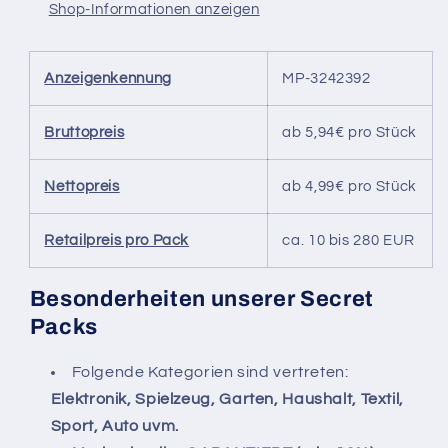
Shop-Informationen anzeigen
Automaten
Automaten
aller
aller
Art,
Art,
Anzeigenkennung
MP-3242392
Twitch,
Twitch,
Tiktok
Tiktok
Live,
Live,
Bruttopreis
ab 5,94€ pro Stück
Flohmarkt
Flohmarkt
Nettopreis
ab 4,99€ pro Stück
Retailpreis pro Pack
ca. 10 bis 280 EUR
Besonderheiten unserer Secret
Packs
Folgende Kategorien sind vertreten:
Elektronik, Spielzeug, Garten, Haushalt, Textil,
Sport, Auto uvm.